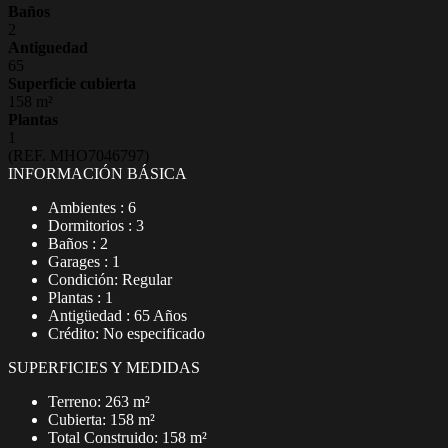
Baños
2
Antiguedad
65
Superficie cubierta
158 m²
Plantas
1
(REF. MHO7046797)
INFORMACIÓN BÁSICA
Ambientes : 6
Dormitorios : 3
Baños : 2
Garages : 1
Condición: Regular
Plantas : 1
Antigüedad : 65 Años
Crédito: No especificado
SUPERFICIES Y MEDIDAS
Terreno: 263 m²
Cubierta: 158 m²
Total Construido: 158 m²