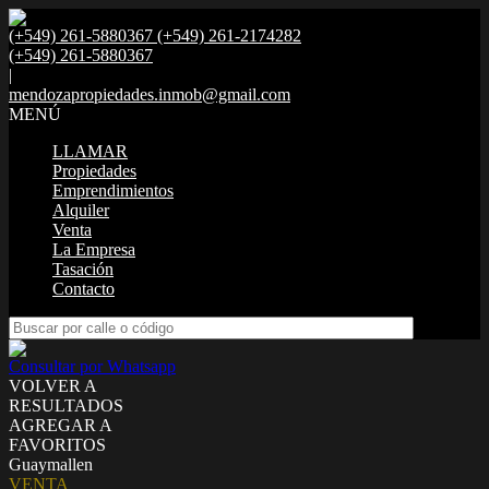
(+549) 261-5880367 (+549) 261-2174282
(+549) 261-5880367
|
mendozapropiedades.inmob@gmail.com
MENÚ
LLAMAR
Propiedades
Emprendimientos
Alquiler
Venta
La Empresa
Tasación
Contacto
Consultar por Whatsapp
VOLVER A
RESULTADOS
AGREGAR A
FAVORITOS
Guaymallen
VENTA