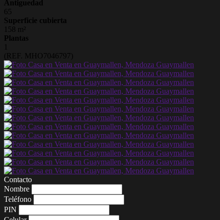
Antiguedad
65
Superficie cubierta
158 m²
Plantas
1
(REF. MHO7046797)
Contacto
Nombre
Teléfono
PIN
Celular