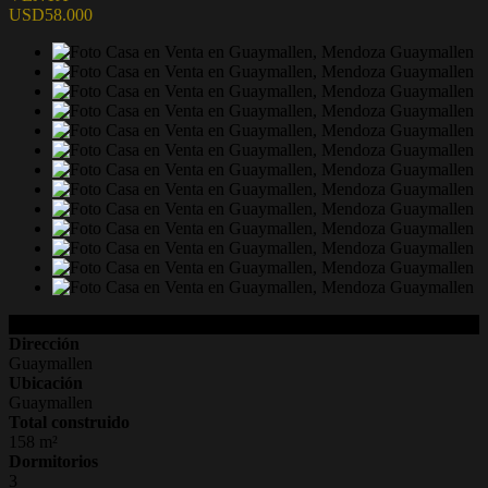
USD58.000
Detalles de la Propiedad
Dirección
Guaymallen
Ubicación
Guaymallen
Total construido
158 m²
Dormitorios
3