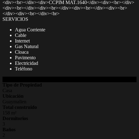
<div><br></div><div>CCPIM MAT.1640</div><div><br></div>
<div><br></div><div><br></div><div><br></div><div><br>
</div><div><br></div><br>
SERVICIOS
Agua Corriente
Cable
Internet
Gas Natural
Cloaca
Pavimento
Electricidad
Teléfono
DETALLES DE LA PROPIEDAD
Tipo de Propiedad
Casa
Ubicación
Guaymallen
Total construido
158 m²
Dormitorios
3
Baños
2