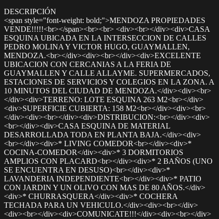
DESCRIPCIÓN
<span style="font-weight: bold;">MENDOZA PROPIEDADES
VENDE!!!!!<br></span><br><br> <div><br></div><div>CASA
ESQUINA UBICADA EN LA INTERSECCION DE CALLES
PEDRO MOLINA Y VICTOR HUGO, GUAYMALLEN,
MENDOZA.<br></div><div><br></div><div>EXCELENTE
UBICACION CON CERCANIAS A LA FERIA DE
GUAYMALLEN Y CALLE ALLAYME. SUPERMERCADOS,
ESTACIONES DE SERVICIOS Y COLEGIOS EN LA ZONA. A
10 MINUTOS DEL CIUDAD DE MENDOZA.</div><div><br>
</div><div>TERRENO: LOTE ESQUINA 263 M2<br></div>
<div>SUPERFICIE CUBIERTA: 158 M2<br></div><div><br>
</div><div><br></div><div>DISTRIBUCION:<br></div><div>
<br></div><div>CASA ESQUINA DE MATERIAL
DESARROLLADA TODA EN PLANTA BAJA.</div><div>
<br></div><div>* LIVING COMEDOR<br></div><div>*
COCINA-COMEDOR</div><div>* 3 DORMITORIOS
AMPLIOS CON PLACARD<br></div><div>* 2 BAÑOS (UNO
SE ENCUENTRA EN DESUSO)<br></div><div>*
LAVANDERIA INDEPENDIENTE<br></div><div>* PATIO
CON JARDIN Y UN OLIVO CON MAS DE 80 AÑOS.</div>
<div>* CHURRASQUERA</div><div>* COCHERA
TECHADA PARA UN VEHICULO.</div><div><br></div>
<div><br></div><div>COMUNICATE!!!</div><div><br></div>