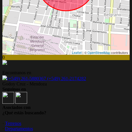
Leaflet
| ©
OpenStreetMap
contributors
0
Encontranos en
(+549) 261-5880367 (+549) 261-2174282
Godoy Cruz - Mendoza
Seguinos en
Asociados con
¿Qué estás buscando?
·
Terrenos
·
Departamentos