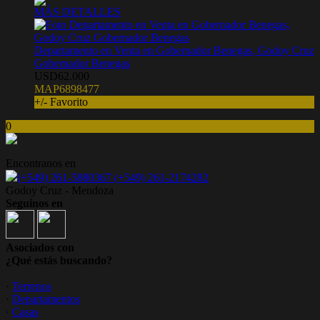
MÁS DETALLES
Departamento en Venta en Gobernador Benegas, Godoy Cruz
Gobernador Benegas
USD62.000
MAP6898477
+/- Favorito
0
Encontranos en
(+549) 261-5880367 (+549) 261-2174282
Godoy Cruz - Mendoza
Seguinos en
Asociados con
¿Qué estás buscando?
·
Terrenos
·
Departamentos
·
Casas