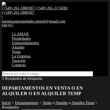
(+549) 261-5880367 (+549) 261-2174282
(+549) 261-5880367
|
mendozapropiedades.inmob@gmail.com
MENÚ
LLAMAR
Propiedades
Emprendimientos
Alquiler
Venta
La Empresa
Tasación
Contacto
5 Resultados de búsqueda
DEPARTAMENTOS EN VENTA O EN
ALQUILER O EN ALQUILER TEMP
Inicio
>
Departamentos
>
Venta
o
Alquiler
o
Alquiler-Temp
>
Resultados