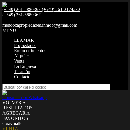
(+549) 261-5880367 (+549) 261-2174282
(+549) 261-5880367
|
mendozapropiedades.inmob@gmail.com
MENÚ
LLAMAR
Propiedades
Emprendimientos
Alquiler
Venta
La Empresa
Tasación
Contacto
Consultar por Whatsapp
VOLVER A
RESULTADOS
AGREGAR A
FAVORITOS
Guaymallen
VENTA