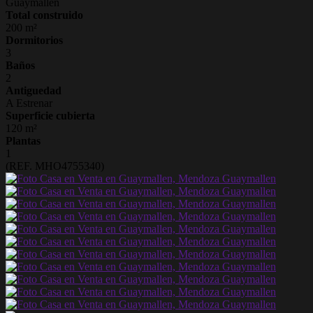
Guaymallen
Total construido
200 m²
Dormitorios
3
Baños
2
Antiguedad
A Estrenar
Superficie cubierta
120 m²
Plantas
1
(REF. MHO4755340)