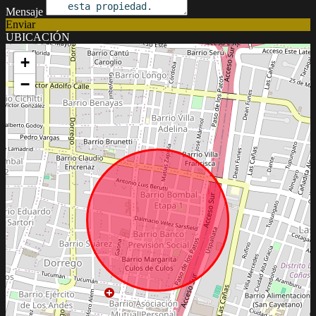
Mensaje
Enviar
UBICACIÓN
+
−