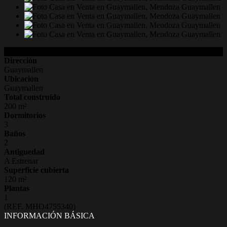
Detalles de la Propiedad
Dirección
Guaymallen
Ubicación
Guaymallen
Total construido
200 m²
Dormitorios
3
Baños
2
Antiguedad
A Estrenar
Superficie cubierta
120 m²
Plantas
1
(REF. MHO4755340)
INFORMACIÓN BÁSICA