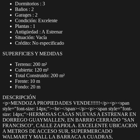
Dormitorios : 3
Baños : 2
Garages : 2
Condición: Excelente
Plantas : 1
Antigüedad : A Estrenar
Situación: Vacía
Crédito: No especificado
SUPERFICIES Y MEDIDAS
Terreno: 200 m²
Cubierta: 120 m²
Total Construido: 200 m²
Frente: 10 m
Fondo: 20 m
DESCRIPCIÓN
<p>MENDOZA PROPIEDADES VENDE!!!!!!</p><p><span
style="font-size: 14px;"><br></span></p><p><span style="font-
size: 14px;">HERMOSAS CASAS NUEVAS A ESTRENAR EN
DORREGO GUAYMALLEN, EN BARRIO CERRADO "SAN
FRANCISCO", CALLE ZAPIOLA. EXCELENTE UBICACION
A METROS DE ACCESO SUR, SUPERMERCADO
WALMART Y MALL LA BARRACA A CUADRAS,