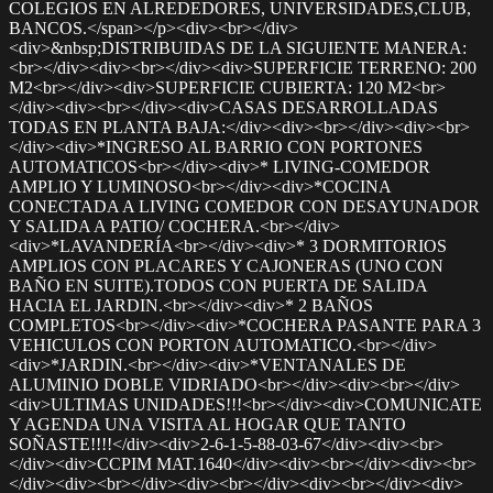
COLEGIOS EN ALREDEDORES, UNIVERSIDADES,CLUB,
BANCOS.</span></p><div><br></div>
<div>&nbsp;DISTRIBUIDAS DE LA SIGUIENTE MANERA:
<br></div><div><br></div><div>SUPERFICIE TERRENO: 200
M2<br></div><div>SUPERFICIE CUBIERTA: 120 M2<br>
</div><div><br></div><div>CASAS DESARROLLADAS
TODAS EN PLANTA BAJA:</div><div><br></div><div><br>
</div><div>*INGRESO AL BARRIO CON PORTONES
AUTOMATICOS<br></div><div>* LIVING-COMEDOR
AMPLIO Y LUMINOSO<br></div><div>*COCINA
CONECTADA A LIVING COMEDOR CON DESAYUNADOR
Y SALIDA A PATIO/ COCHERA.<br></div>
<div>*LAVANDERÍA<br></div><div>* 3 DORMITORIOS
AMPLIOS CON PLACARES Y CAJONERAS (UNO CON
BAÑO EN SUITE).TODOS CON PUERTA DE SALIDA
HACIA EL JARDIN.<br></div><div>* 2 BAÑOS
COMPLETOS<br></div><div>*COCHERA PASANTE PARA 3
VEHICULOS CON PORTON AUTOMATICO.<br></div>
<div>*JARDIN.<br></div><div>*VENTANALES DE
ALUMINIO DOBLE VIDRIADO<br></div><div><br></div>
<div>ULTIMAS UNIDADES!!!<br></div><div>COMUNICATE
Y AGENDA UNA VISITA AL HOGAR QUE TANTO
SOÑASTE!!!!</div><div>2-6-1-5-88-03-67</div><div><br>
</div><div>CCPIM MAT.1640</div><div><br></div><div><br>
</div><div><br></div><div><br></div><div><br></div><div>