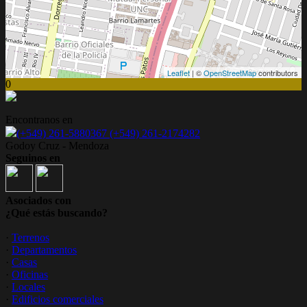
Leaflet
| ©
OpenStreetMap
contributors
0
Encontranos en
(+549) 261-5880367 (+549) 261-2174282
Godoy Cruz - Mendoza
Seguinos en
Asociados con
¿Qué estás buscando?
·
Terrenos
·
Departamentos
·
Casas
·
Oficinas
·
Locales
·
Edificios comerciales